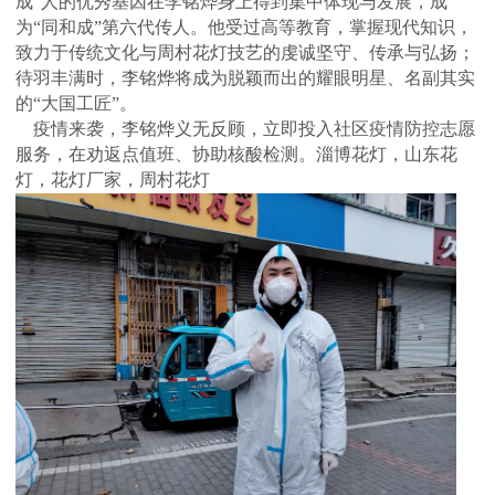
成”人的优秀基因在李铭烨身上得到集中体现与发展，成
为“同和成”第六代传人。他受过高等教育，掌握现代知识，
致力于传统文化与周村花灯技艺的虔诚坚守、传承与弘扬；
待羽丰满时，李铭烨将成为脱颖而出的耀眼明星、名副其实
的“大国工匠”。
疫情来袭，李铭烨义无反顾，立即投入社区疫情防控志愿
服务，在劝返点值班、协助核酸检测。
淄博花灯
，
山东花
灯
，
花灯厂家
，
周村花灯