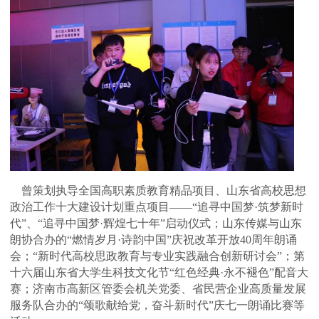
曾策划执导全国高职素质教育精品项目、山东省高校思想
政治工作十大建设计划重点项目——“追寻中国梦·筑梦新时
代”、“追寻中国梦·辉煌七十年”启动仪式；山东传媒与山东
朗协合办的“燃情岁月·诗韵中国”庆祝改革开放40周年朗诵
会；“新时代高校思政教育与专业实践融合创新研讨会”；第
十六届山东省大学生科技文化节“红色经典·永不褪色”配音大
赛；济南市高新区管委会机关党委、省民营企业高质量发展
服务队合办的“颂歌献给党，奋斗新时代”庆七一朗诵比赛等