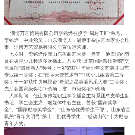
淄博万艺贸易有限公司李铭烨被授予“周村工匠”称号。
李铭烨，中共党员，山东淄博人，淄博市杂技艺术家协会理
事、淄博万艺贸易有限公司宣传运营师。
七岁时，李铭烨便获山东省曲艺大赛一等奖；他表演的节
目在央视少儿频道多次播出。八岁获“北京国际杂技滑稽”交
流展演“最佳新人”称号；十岁荣获中华青少年文艺英才曲艺
专业组一等奖；在“国际天使艺术节”中获少儿组表演二等
奖；十一岁获中央电视台“希望之星英语风采大赛”二等奖；
先后获国家级奖项10余项，省、市级奖项30余项。
大学期间，任山东传媒职业学院播音主持系团总支学生副
书记、学生会主席、融媒体中心主任。曾获“国家奖学
金”、“国家励志奖学金”、“山东省优秀学生干部”、山东省直
机关“青年文明号”第十二批优秀学生、“感动山传”十大励志
青年人物。