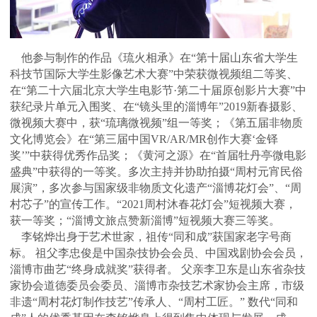
他参与制作的作品《琉火相承》在“第十届山东省大学生
科技节国际大学生影像艺术大赛”中荣获微视频组二等奖、
在“第二十六届北京大学生电影节·第二十届原创影片大赛”中
获纪录片单元入围奖、在“镜头里的淄博年”2019新春摄影、
微视频大赛中，获“琉璃微视频”组一等奖；《第五届非物质
文化博览会》在“第三届中国VR/AR/MR创作大赛‘金铎
奖’”中获得优秀作品奖；《黄河之源》在“首届牡丹亭微电影
盛典”中获得的一等奖。多次主持并协助拍摄“周村元宵民俗
展演”，多次参与国家级非物质文化遗产“
淄博花灯
会”、“周
村芯子”的宣传工作。“2021周村沐春花灯会”短视频大赛，
获一等奖；“淄博文旅点赞新淄博”短视频大赛三等奖。
李铭烨出身于艺术世家，祖传“同和成”获国家老字号商
标。 祖父李忠俊是中国杂技协会会员、中国戏剧协会会员，
淄博市曲艺“终身成就奖”获得者。 父亲李卫东是山东省杂技
家协会道德委员会委员、淄博市杂技艺术家协会主席，市级
非遗“周村花灯制作技艺”传承人、“周村工匠。” 数代“同和