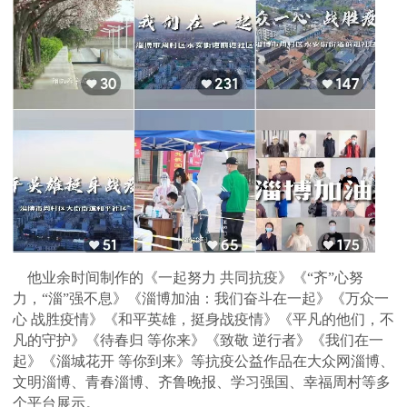
他业余时间制作的《一起努力 共同抗疫》《“齐”心努
力，“淄”强不息》《淄博加油：我们奋斗在一起》《万众一
心 战胜疫情》《和平英雄，挺身战疫情》《平凡的他们，不
凡的守护》《待春归 等你来》《致敬 逆行者》《我们在一
起》《淄城花开 等你到来》等抗疫公益作品在大众网淄博、
文明淄博、青春淄博、齐鲁晚报、学习强国、幸福周村等多
个平台展示。