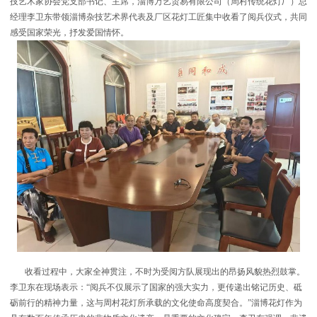
技艺术家协会党支部书记、主席，淄博万艺贸易有限公司（周村传统花灯厂）总
经理李卫东带领淄博杂技艺术界代表及厂区花灯工匠集中收看了阅兵仪式，共同
感受国家荣光，抒发爱国情怀。
收看过程中，大家全神贯注，不时为受阅方队展现出的昂扬风貌热烈鼓掌。
李卫东在现场表示：“阅兵不仅展示了国家的强大实力，更传递出铭记历史、砥
砺前行的精神力量，这与周村花灯所承载的文化使命高度契合。”淄博花灯作为