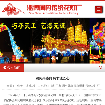
公司新闻
观阅兵盛典 铸非遗匠心
来源： 作者：淄博花灯-山东花灯-花灯厂家-周村花灯-淄博周村传统花灯厂
2025年9月3日，淄博万艺贸易有限公司（周村传统花灯厂）、淄博市杂技艺
术家协会共同组织观看纪念抗日战争胜利80周年阅兵仪式。活动现场，淄博市杂