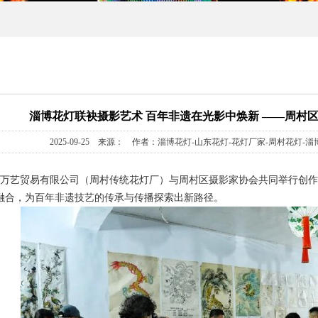
淄博花灯联袂摄影艺术 百年非遗在光影中焕新 ——周村
2025-09-25 来源： 作者：淄博花灯-山东花灯-花灯厂家-周村花灯-
淄博万艺贸易有限公司（周村传统花灯厂）与周村区摄影家协会共同举行创
融合，为百年非遗技艺的传承与传播探索出新路径。