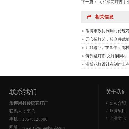
下一篇：
同和成花灯携手
相关信息
淄博市政协到周村传统
匠心传灯艺，校企共赋能
让非遗“活”在童年：周
诗韵融灯影 文脉润周村
淄博花灯设计在制作上
联系我们
关于我们
淄博周村传统花灯厂
公司介绍
服务项目
联系人：李总
企业文化
手机：18678128388
网址：www.zibohuadeng.com