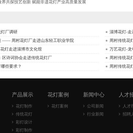
业界共探技艺创新 赋能非遗花灯产业高质量发展
花灯厂调研
淄博花灯-
 —— 周村花灯厂走进山东轻工职业学院
周村传统花
村花灯走进淄博市文化馆
万艺花灯-龙
：区诗词协会走进传统花灯厂
周村传统花
有哪些要求？
周村传统花
产品展示
花灯案例
新闻中心
人才
花灯制作
花灯案例
公司新闻
人才
传统花灯
行业新闻
招聘
彩灯设计
彩灯制作