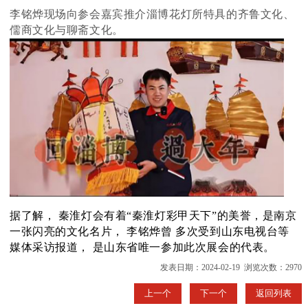
李铭烨现场向参会嘉宾推介淄博花灯所特具的齐鲁文化、
儒商文化与聊斋文化。
据了解，
秦淮灯会有着“秦淮灯彩甲天下”的美誉，是南京
一张闪亮的文化名片，
李铭烨曾
多次受到山东电视台等
媒体采访报道，
是山东省唯一参加此次展会的代表。
发表日期：2024-02-19 浏览次数：2970
上一个
下一个
返回列表